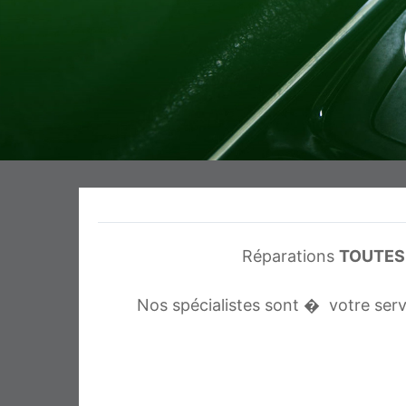
Réparations
TOUTES
Nos spécialistes sont � votre serv